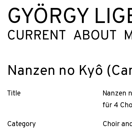
GYÖRGY LIG
CURRENT
ABOUT
M
Nanzen no Kyô (Can
Title
Nanzen n
für 4 Ch
Category
Choir an