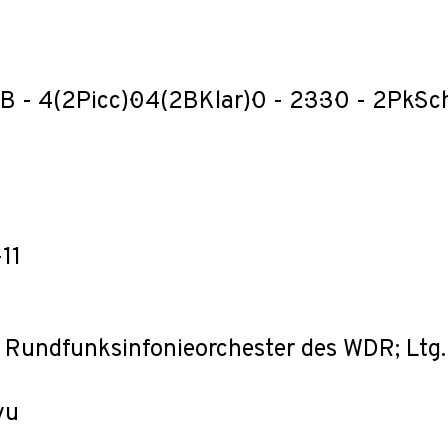
 4(2Picc)·0·4(2BKlar)·0 - 2·3·3·0 - 2Pk·Schl 
11
 Rundfunksinfonieorchester des WDR; Ltg
yu