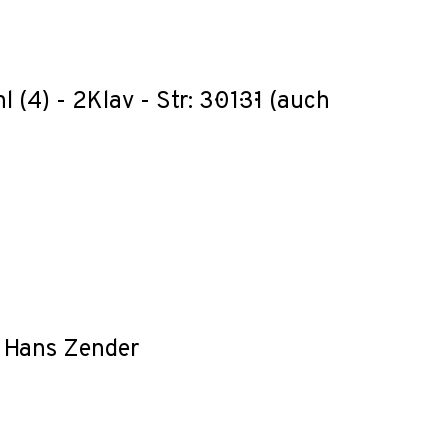
(4) - 2Klav - Str: 3·0·1·3·1 (auch
. Hans Zender