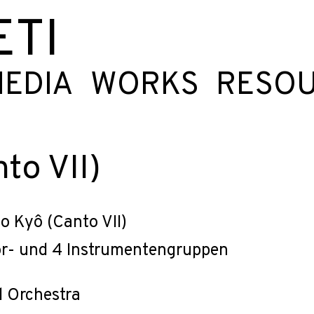
ETI
EDIA
WORKS
RESO
to VII)
o Kyô (Canto VII)
or- und 4 Instrumentengruppen
d Orchestra